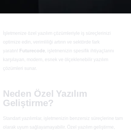
İşletmenize özel yazılım çözümleriyle iş süreçlerinizi
optimize edin, verimliliği artırın ve sektörde fark
yaratın!
Futurecode
, işletmenizin spesifik ihtiyaçlarını
karşılayan, modern, esnek ve ölçeklenebilir yazılım
çözümleri sunar.
Neden Özel Yazılım
Geliştirme?
Standart yazılımlar, işletmenizin benzersiz süreçlerine tam
olarak uyum sağlayamayabilir. Özel yazılım geliştirme,