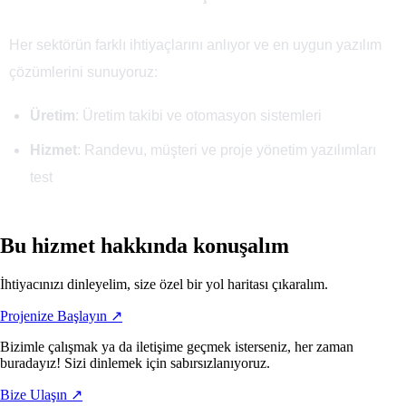
Her sektörün farklı ihtiyaçlarını anlıyor ve en uygun yazılım
çözümlerini sunuyoruz:
Üretim
: Üretim takibi ve otomasyon sistemleri
Hizmet
: Randevu, müşteri ve proje yönetim yazılımları
test
Bu hizmet hakkında konuşalım
İhtiyacınızı dinleyelim, size özel bir yol haritası çıkaralım.
Projenize Başlayın ↗
Bizimle çalışmak ya da iletişime geçmek isterseniz, her zaman
buradayız! Sizi dinlemek için sabırsızlanıyoruz.
Bize
Ulaşın
↗