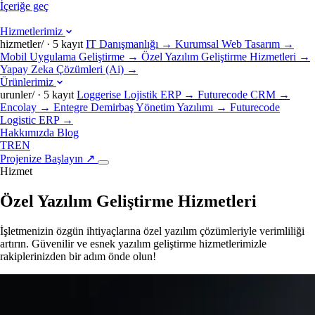
İçeriğe geç
Hizmetlerimiz
hizmetler/ · 5 kayıt
IT Danışmanlığı
→
Kurumsal Web Tasarım
→
Mobil Uygulama Geliştirme
→
Özel Yazılım Geliştirme Hizmetleri
→
Yapay Zeka Çözümleri (Ai)
→
Ürünlerimiz
urunler/ · 5 kayıt
Loggerise Lojistik ERP
→
Futurecode CRM
→
Encolay
→
Entegre Demirbaş Yönetim Yazılımı
→
Futurecode
Logistic ERP
→
Hakkımızda
Blog
TR
EN
Projenize Başlayın
↗
Hizmet
Özel Yazılım Geliştirme Hizmetleri
İşletmenizin özgün ihtiyaçlarına özel yazılım çözümleriyle verimliliği
artırın. Güvenilir ve esnek yazılım geliştirme hizmetlerimizle
rakiplerinizden bir adım önde olun!