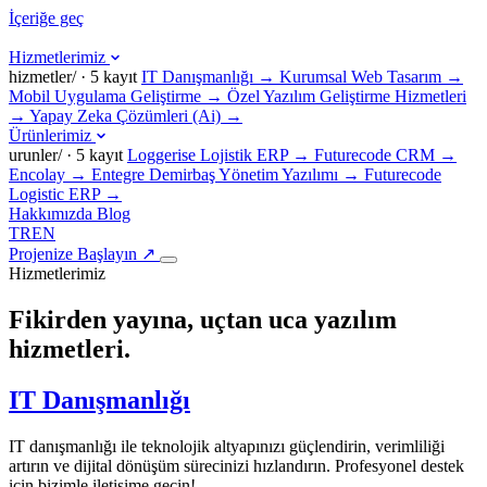
İçeriğe geç
Hizmetlerimiz
hizmetler/ · 5 kayıt
IT Danışmanlığı
→
Kurumsal Web Tasarım
→
Mobil Uygulama Geliştirme
→
Özel Yazılım Geliştirme Hizmetleri
→
Yapay Zeka Çözümleri (Ai)
→
Ürünlerimiz
urunler/ · 5 kayıt
Loggerise Lojistik ERP
→
Futurecode CRM
→
Encolay
→
Entegre Demirbaş Yönetim Yazılımı
→
Futurecode
Logistic ERP
→
Hakkımızda
Blog
TR
EN
Projenize Başlayın
↗
Hizmetlerimiz
Fikirden yayına,
uçtan uca yazılım
hizmetleri.
IT Danışmanlığı
IT danışmanlığı ile teknolojik altyapınızı güçlendirin, verimliliği
artırın ve dijital dönüşüm sürecinizi hızlandırın. Profesyonel destek
için bizimle iletişime geçin!