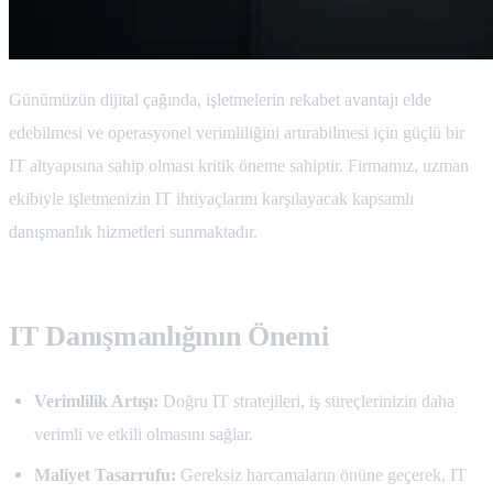
Günümüzün dijital çağında, işletmelerin rekabet avantajı elde
edebilmesi ve operasyonel verimliliğini artırabilmesi için güçlü bir
IT altyapısına sahip olması kritik öneme sahiptir. Firmamız, uzman
ekibiyle işletmenizin IT ihtiyaçlarını karşılayacak kapsamlı
danışmanlık hizmetleri sunmaktadır.
IT Danışmanlığının Önemi
Verimlilik Artışı:
Doğru IT stratejileri, iş süreçlerinizin daha
verimli ve etkili olmasını sağlar.
Maliyet Tasarrufu:
Gereksiz harcamaların önüne geçerek, IT