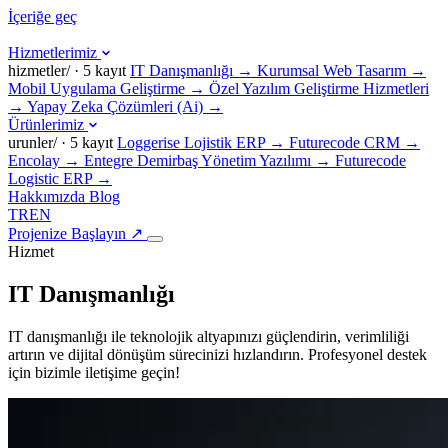
İçeriğe geç
Hizmetlerimiz
hizmetler/ · 5 kayıt
IT Danışmanlığı
→
Kurumsal Web Tasarım
→
Mobil Uygulama Geliştirme
→
Özel Yazılım Geliştirme Hizmetleri
→
Yapay Zeka Çözümleri (Ai)
→
Ürünlerimiz
urunler/ · 5 kayıt
Loggerise Lojistik ERP
→
Futurecode CRM
→
Encolay
→
Entegre Demirbaş Yönetim Yazılımı
→
Futurecode
Logistic ERP
→
Hakkımızda
Blog
TR
EN
Projenize Başlayın
↗
Hizmet
IT Danışmanlığı
IT danışmanlığı ile teknolojik altyapınızı güçlendirin, verimliliği
artırın ve dijital dönüşüm sürecinizi hızlandırın. Profesyonel destek
için bizimle iletişime geçin!