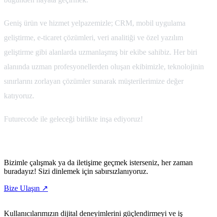
Geniş ürün ve hizmet yelpazemizle; CRM, mobil uygulama
geliştirme, e-ticaret çözümleri, veri analitiği ve özel yazılım
geliştirme gibi alanlarda uzmanlaşmış bir ekibe sahibiz. Her biri
alanında uzman profesyonellerden oluşan ekibimizle, teknolojinin
sınırlarını zorlayan çözümler sunarak müşterilerimize değer
katıyoruz.
Futurecode ile geleceği birlikte inşa ediyoruz!
Bizimle çalışmak ya da iletişime geçmek isterseniz, her zaman
buradayız! Sizi dinlemek için sabırsızlanıyoruz.
Bize
Ulaşın
↗
Kullanıcılarımızın dijital deneyimlerini güçlendirmeyi ve iş