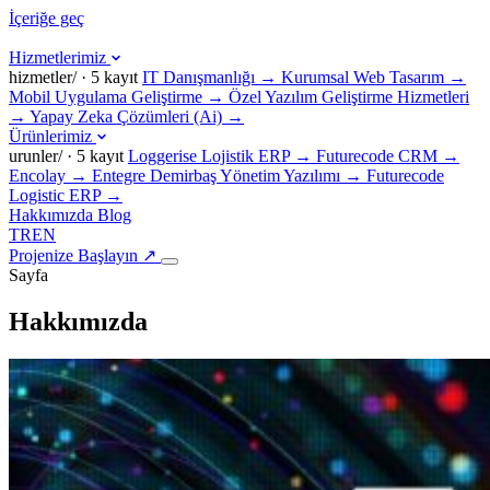
İçeriğe geç
Hizmetlerimiz
hizmetler/ · 5 kayıt
IT Danışmanlığı
→
Kurumsal Web Tasarım
→
Mobil Uygulama Geliştirme
→
Özel Yazılım Geliştirme Hizmetleri
→
Yapay Zeka Çözümleri (Ai)
→
Ürünlerimiz
urunler/ · 5 kayıt
Loggerise Lojistik ERP
→
Futurecode CRM
→
Encolay
→
Entegre Demirbaş Yönetim Yazılımı
→
Futurecode
Logistic ERP
→
Hakkımızda
Blog
TR
EN
Projenize Başlayın
↗
Sayfa
Hakkımızda