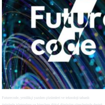
Futurecode, yenilikçi yazılım çözümleri ve teknoloji tabanlı
ürünlerle işletmelere ve bireylere dijital dönüşüm süreçlerinde destek